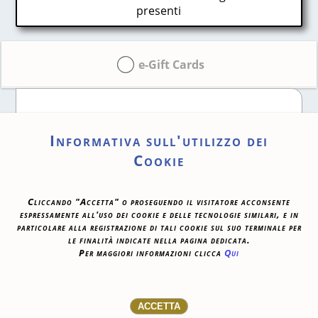
presenti
e-Gift Cards
Al momento non ci sono
Informativa sull'utilizzo dei
eventi da acquistare
Cookie
Cliccando "Accetta" o proseguendo il visitatore acconsente
espressamente all'uso dei cookie e delle tecnologie similari, e in
FONDAZIONE ARTURO TOSCANINI
particolare alla registrazione di tali cookie sul suo terminale per
CENTRO DI PRODUZIONE MUSICALE “ARTURO
le finalità indicate nella pagina dedicata.
TOSCANINI”, VIALE BARILLA 27/A, 43121 PARMA
Per maggiori informazioni clicca
Qui
0521-391339
BIGLIETTERIA[AT]LATOSCANINI.IT